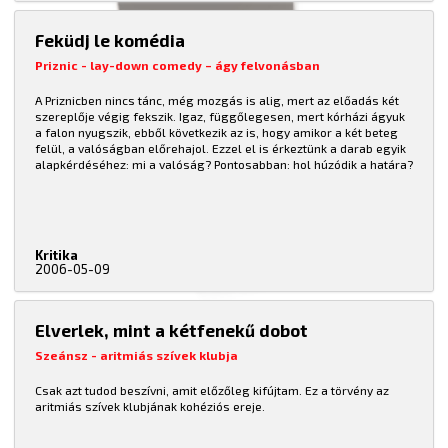
Feküdj le komédia
Priznic - lay-down comedy – ágy felvonásban
A Priznicben nincs tánc, még mozgás is alig, mert az előadás két
szereplője végig fekszik. Igaz, függőlegesen, mert kórházi ágyuk
a falon nyugszik, ebből következik az is, hogy amikor a két beteg
felül, a valóságban előrehajol. Ezzel el is érkeztünk a darab egyik
alapkérdéséhez: mi a valóság? Pontosabban: hol húzódik a határa?
Kritika
2006-05-09
Elverlek, mint a kétfenekű dobot
Szeánsz - aritmiás szívek klubja
Csak azt tudod beszívni, amit előzőleg kifújtam. Ez a törvény az
aritmiás szívek klubjának kohéziós ereje.