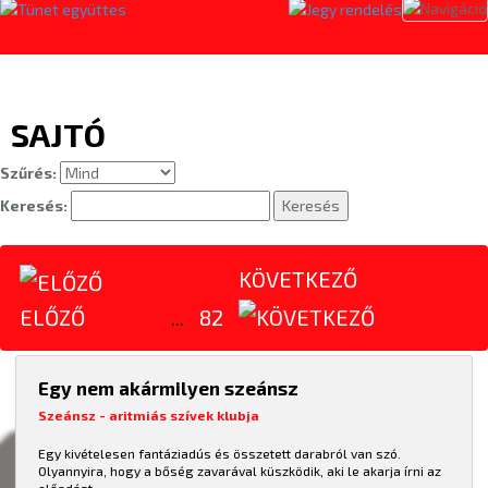
Toggl
naviga
SAJTÓ
Szűrés:
Keresés:
Keresés
KÖVETKEZŐ
...
82
ELŐZŐ
Egy nem akármilyen szeánsz
Szeánsz - aritmiás szívek klubja
Egy kivételesen fantáziadús és összetett darabról van szó.
Olyannyira, hogy a bőség zavarával küszködik, aki le akarja írni az