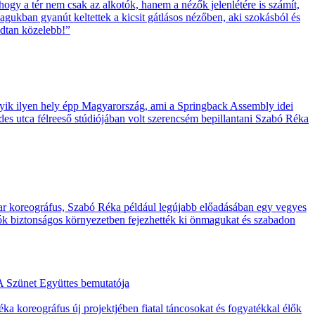
y a tér nem csak az alkotók, hanem a nézők jelenlétére is számít,
agukban gyanút keltettek a kicsit gátlásos nézőben, aki szokásból és
odtan közelebb!”
egyik ilyen hely épp Magyarország, ami a Springback Assembly idei
des utca félreeső stúdiójában volt szerencsém bepillantani Szabó Réka
yar koreográfus, Szabó Réka például legújabb előadásában egy vegyes
adók biztonságos környezetben fejezhették ki önmagukat és szabadon
A Szünet Együttes bemutatója
a koreográfus új projektjében fiatal táncosokat és fogyatékkal élők