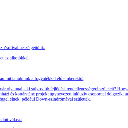
z Zsófival beszélgettünk.
t az alkotókkal.
 van mit tanulnunk a fogyatékkal élő emberektől
 olyannal, aki súlyosabb fejlődési rendellenességgel született? Hogya
ínházi és kortárstánc projekt úgynevezett inkluzív csoporttal dolgozik
séggel élnek, például Down-szindrómával születtek.
dott választ