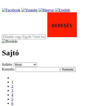
Sajtó
Szűrés:
Keresés:
Keresés
1
2
3
4
5
6