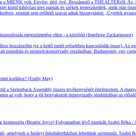
yleg a MIÉNK volt. Enyém, tiéd, övé. Beszámoló a THEALTERről. Az, hog
átéktér körül kihívóan üres párnák és székek terpeszkedtek, amik már önm
kedves, semmit sem erőltető szavai adtak bizonyságot: „Gyertek nyug
finanszírozás megszüntetése ellen - a közjóért (Ingeborg Zackariassen)
kához hozzászólni (ez a kettő ismét erősebben kapcsolódik össze). Az 
ali populista és nemzeti-konzervatív országában, Budapesten, egy csen
 mint korlátoz? (Emily May)
esztül a Springback Assembly összes tevékenységét értelmeztem. A mag
omra az volt, hogy a jól begyakorolt improvizatív struktúrában az elő
ság kontrasztja (Beatrix Joyce) Folyamatban lévő munkák Szabó Réka / 
tó, amelynek a Jurányi Inkubátorházban lehettünk szemtanúi. Szabó Rék