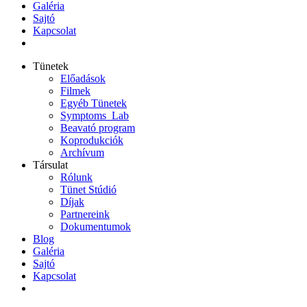
Galéria
Sajtó
Kapcsolat
Tünetek
Előadások
Filmek
Egyéb Tünetek
Symptoms_Lab
Beavató program
Koprodukciók
Archívum
Társulat
Rólunk
Tünet Stúdió
Díjak
Partnereink
Dokumentumok
Blog
Galéria
Sajtó
Kapcsolat