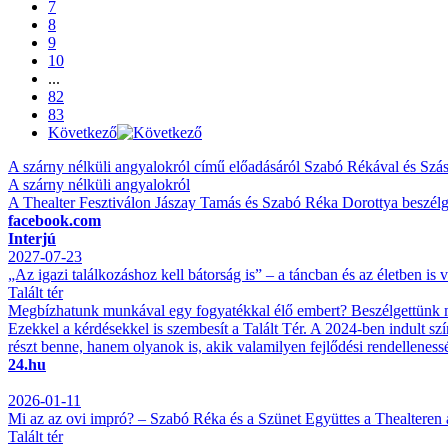
7
8
9
10
...
82
83
Következő
A szárny nélküli angyalokról című előadásáról Szabó Rékával és Szás
A szárny nélküli angyalokról
A Thealter Fesztiválon Jászay Tamás és Szabó Réka Dorottya beszélge
facebook.com
Interjú
2027-07-23
„Az igazi találkozáshoz kell bátorság is” – a táncban és az életben is
Talált tér
Megbízhatunk munkával egy fogyatékkal élő embert? Beszélgettünk már
Ezekkel a kérdésekkel is szembesít a Talált Tér. A 2024-ben indult sz
részt benne, hanem olyanok is, akik valamilyen fejlődési rendellenes
24.hu
2026-01-11
Mi az az ovi impró? – Szabó Réka és a Szünet Együttes a Thealteren a
Talált tér