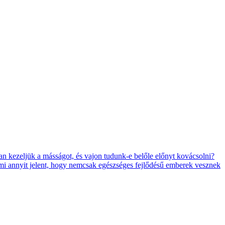
n kezeljük a másságot, és vajon tudunk-e belőle előnyt kovácsolni?
, ami annyit jelent, hogy nemcsak egészséges fejlődésű emberek vesznek