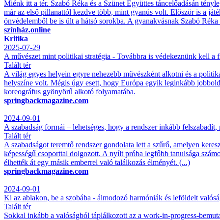
Miénk itt a tér. Szabó Réka és a Szünet Együttes táncelőadásán tén
már az első pillanattól kezdve több, mint gyanús volt. Először is a j
önvédelemből be is ült a hátsó sorokba. A gyanakvásnak Szabó Réka 
színház.online
Kritika
2025-07-29
A művészet mint politikai stratégia - Továbbra is védekeznünk kell a 
Talált tér
A világ egyes helyein egyre nehezebb művészként alkotni és a politi
helyszíne volt. Mégis úgy esett, hogy Európa egyik leginkább jobbold
koreográfus gyönyörű alkotó folyamatába.
springbackmagazine.com
2024-09-01
A szabadság formái – lehetséges, hogy a rendszer inkább felszabadít,
Talált tér
A szabadságot teremtő rendszer gondolata lett a szűrő, amelyen ker
képességű csoporttal dolgozott. A nyílt próba legfőbb tanulsága szám
élhették át egy másik emberrel való találkozás élményét. (...)
springbackmagazine.com
2024-09-01
Ki az ablakon, be a szobába - álmodozó harmóniák és leföldelt való
Talált tér
Sokkal inkább a valóságból táplálkozott az a work-in-progress-bemuta