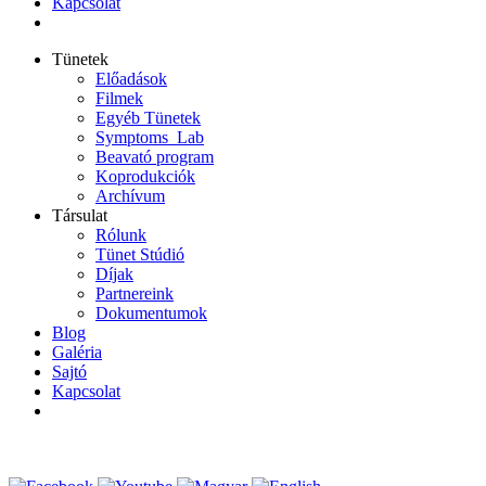
Kapcsolat
Tünetek
Előadások
Filmek
Egyéb Tünetek
Symptoms_Lab
Beavató program
Koprodukciók
Archívum
Társulat
Rólunk
Tünet Stúdió
Díjak
Partnereink
Dokumentumok
Blog
Galéria
Sajtó
Kapcsolat