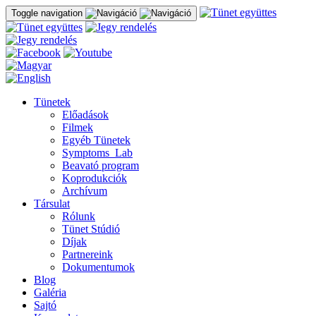
Toggle navigation
Tünetek
Előadások
Filmek
Egyéb Tünetek
Symptoms_Lab
Beavató program
Koprodukciók
Archívum
Társulat
Rólunk
Tünet Stúdió
Díjak
Partnereink
Dokumentumok
Blog
Galéria
Sajtó