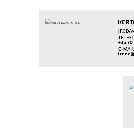
KERT
IRODA
TELEFO
+36 70
E-MAIL
iroda@