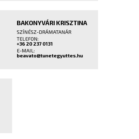
BAKONYVÁRI KRISZTINA
SZÍNÉSZ-DRÁMATANÁR
TELEFON:
+36 20 237 0131
E-MAIL:
beavato@tunetegyuttes.hu