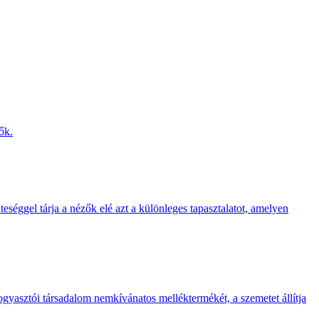
ők.
teséggel tárja a nézők elé azt a különleges tapasztalatot, amelyen
gyasztói társadalom nemkívánatos melléktermékét, a szemetet állítja