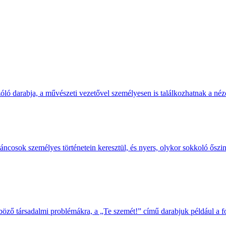
óló darabja, a művészeti vezetővel személyesen is találkozhatnak a néz
táncosok személyes történetein keresztül, és nyers, olykor sokkoló őszin
böző társadalmi problémákra, a „Te szemét!” című darabjuk például a fo