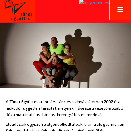
Toggl
navig
A Tünet Együttes a kortárs tánc és színházi életben 2002 óta
működő független társulat, melynek művészeti vezetője Szabó
Réka matematikus, táncos, koreográfus és rendező.
Előadásaik egyszerre elgondolkodtatóak, drámaiak, gyermekien
felszabadultak és felszabadítóak. A színészekből és