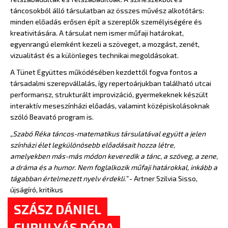
táncosokból álló társulatban az összes művész alkotótárs:
minden előadás erősen épít a szereplők személyiségére és
kreativitására. A társulat nem ismer műfaji határokat,
egyenrangú elemként kezeli a szöveget, a mozgást, zenét,
vizualitást és a különleges technikai megoldásokat.
A Tünet Együttes működésében kezdettől fogva fontos a
társadalmi szerepvállalás, így repertoárjukban található utcai
performansz, strukturált improvizáció, gyermekeknek készült
interaktív meseszínházi előadás, valamint középiskolásoknak
szóló Beavató program is.
„Szabó Réka táncos-matematikus társulatával együtt a jelen
színházi élet legkülönösebb előadásait hozza létre,
amelyekben más-más módon keveredik a tánc, a szöveg, a zene,
a dráma és a humor. Nem foglalkozik műfaji határokkal, inkább a
tágabban értelmezett nyelv érdekli.”
- Artner Szilvia Sisso,
újságíró, kritikus
SZÁSZ DÁNIEL
FURULYÁS DÓRA