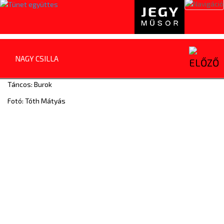
Toggl
naviga
NAGY CSILLA
Táncos: Burok
Fotó: Tóth Mátyás