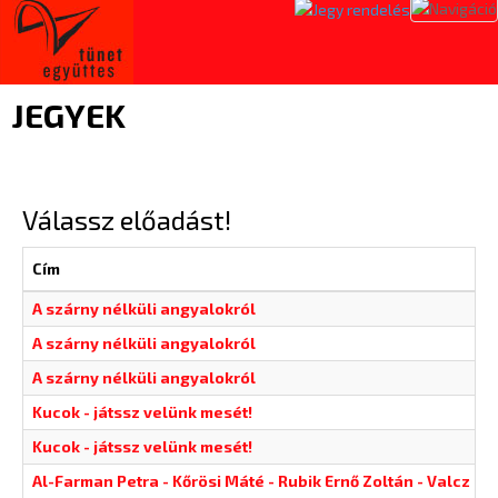
Toggl
naviga
JEGYEK
Válassz előadást!
Cím
A szárny nélküli angyalokról
A szárny nélküli angyalokról
A szárny nélküli angyalokról
Kucok - játssz velünk mesét!
Kucok - játssz velünk mesét!
Al-Farman Petra - Kőrösi Máté - Rubik Ernő Zoltán - Valcz Pé