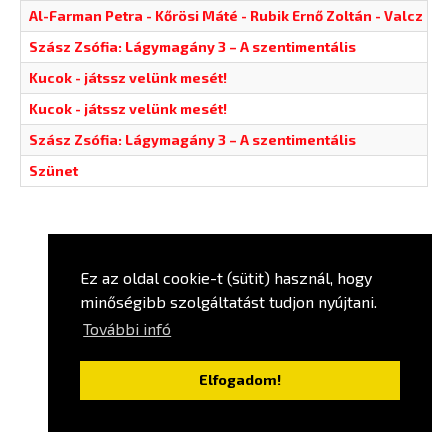
Al-Farman Petra - Kőrösi Máté - Rubik Ernő Zoltán - Valcz Pé
Szász Zsófia: Lágymagány 3 – A szentimentális
Kucok - játssz velünk mesét!
Kucok - játssz velünk mesét!
Szász Zsófia: Lágymagány 3 – A szentimentális
Szünet
Ez az oldal cookie-t (sütit) használ, hogy
minőségibb szolgáltatást tudjon nyújtani.
További infó
Elfogadom!