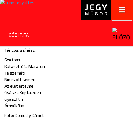
Toggl
navig
GÓBI RITA
Táncos, színész:
Szeánsz
Katasztrófa Maraton
Te szemét!
Nincs ott semmi
Az élet értelme
Gyász - Kripta-revü
Gyászfilm
Árnyékfilm
Fotó: Dömölky Dániel