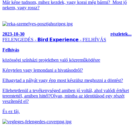
Már kéne tudnom, mihez kezdek,
vagy korai még bármi? Most jó
nekem, vagy rossz?
2023-10-30
részletek...
FELENGEDÉS - 𝗕𝗶𝗿𝗱 𝗘𝘅𝗽𝗲𝗿𝗶𝗲𝗻𝗰𝗲 - FELHÍVÁS
Felhívás
közösségi színházi projektben való közreműködésre
Kénytelen vagy lemondani a hivatásodról?
Elhagytad a pályát vagy épp most készülsz meghozni a döntést?
Ellehetetlenül a tevékenységed amiben jó voltál, ahol valódi értéket
teremtettél, amiben hittél?Olyan, mintha az identitásod egy részét
veszítenéd el?
És ez fáj.