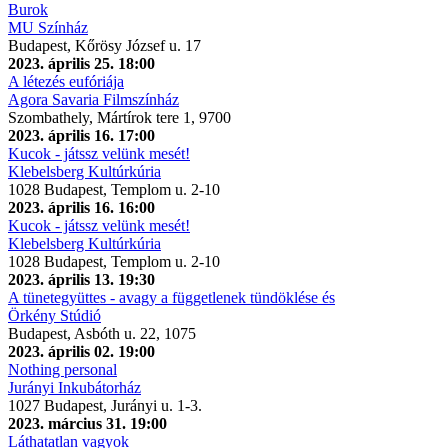
Burok
MU Színház
Budapest, Kőrösy József u. 17
2023. április 25. 18:00
A létezés eufóriája
Agora Savaria Filmszínház
Szombathely, Mártírok tere 1, 9700
2023. április 16. 17:00
Kucok - játssz velünk mesét!
Klebelsberg Kultúrkúria
1028 Budapest, Templom u. 2-10
2023. április 16. 16:00
Kucok - játssz velünk mesét!
Klebelsberg Kultúrkúria
1028 Budapest, Templom u. 2-10
2023. április 13. 19:30
A tünetegyüttes - avagy a függetlenek tündöklése és
Örkény Stúdió
Budapest, Asbóth u. 22, 1075
2023. április 02. 19:00
Nothing personal
Jurányi Inkubátorház
1027 Budapest, Jurányi u. 1-3.
2023. március 31. 19:00
Láthatatlan vagyok