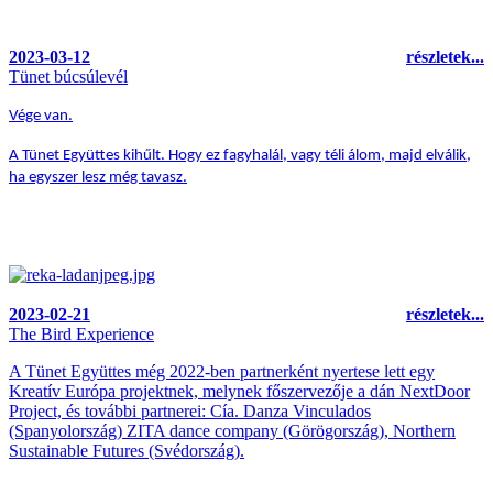
2023-03-12
részletek...
Tünet búcsúlevél
Vége van.
A Tünet Együttes kihűlt. Hogy ez fagyhalál, vagy téli álom, majd elválik,
ha egyszer lesz még tavasz.
2023-02-21
részletek...
The Bird Experience
A Tünet Együttes még 2022-ben partnerként nyertese lett egy
Kreatív Európa projektnek, melynek főszervezője a dán NextDoor
Project, és további partnerei: Cía. Danza Vinculados
(Spanyolország) ZITA dance company (Görögország), Northern
Sustainable Futures (Svédország).