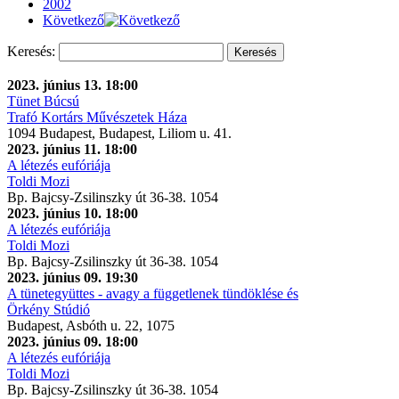
2002
Következő
Keresés:
Keresés
2023. június 13. 18:00
Tünet Búcsú
Trafó Kortárs Művészetek Háza
1094 Budapest, Budapest, Liliom u. 41.
2023. június 11. 18:00
A létezés eufóriája
Toldi Mozi
Bp. Bajcsy-Zsilinszky út 36-38. 1054
2023. június 10. 18:00
A létezés eufóriája
Toldi Mozi
Bp. Bajcsy-Zsilinszky út 36-38. 1054
2023. június 09. 19:30
A tünetegyüttes - avagy a függetlenek tündöklése és
Örkény Stúdió
Budapest, Asbóth u. 22, 1075
2023. június 09. 18:00
A létezés eufóriája
Toldi Mozi
Bp. Bajcsy-Zsilinszky út 36-38. 1054