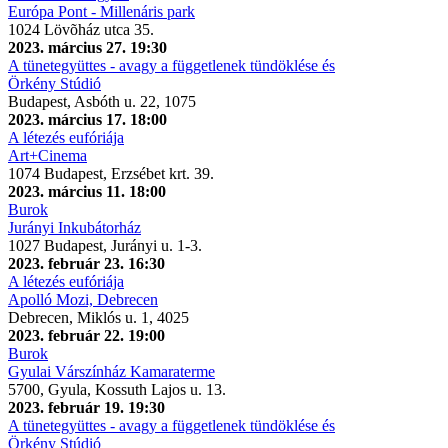
Európa Pont - Millenáris park
1024 Lövõház utca 35.
2023. március 27. 19:30
A tünetegyüttes - avagy a függetlenek tündöklése és
Örkény Stúdió
Budapest, Asbóth u. 22, 1075
2023. március 17. 18:00
A létezés eufóriája
Art+Cinema
1074 Budapest, Erzsébet krt. 39.
2023. március 11. 18:00
Burok
Jurányi Inkubátorház
1027 Budapest, Jurányi u. 1-3.
2023. február 23. 16:30
A létezés eufóriája
Apolló Mozi, Debrecen
Debrecen, Miklós u. 1, 4025
2023. február 22. 19:00
Burok
Gyulai Várszínház Kamaraterme
5700, Gyula, Kossuth Lajos u. 13.
2023. február 19. 19:30
A tünetegyüttes - avagy a függetlenek tündöklése és
Örkény Stúdió