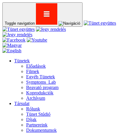
Toggle navigation
Tünetek
Előadások
Filmek
Egyéb Tünetek
Symptoms_Lab
Beavató program
Koprodukciók
Archívum
Társulat
Rólunk
Tünet Stúdió
Díjak
Partnereink
Dokumentumok