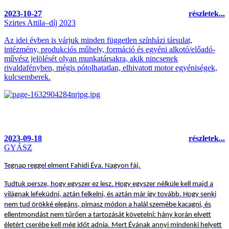
2023-10-27
részletek...
Szirtes Attila–díj 2023
Az idei évben is várjuk minden független színházi társulat,
intézmény, produkciós műhely, formáció
és egyéni alkotó/előadó-
művész jelölését olyan munkatársakra, akik nincsenek
rivaldafényben, mégis
pótolhatatlan, elhivatott motor egyéniségek,
kulcsemberek.
2023-09-18
részletek...
GYÁSZ
Tegnap reggel elment Fahidi Éva. Nagyon fáj.
Tudtuk persze, hogy egyszer ez lesz. Hogy egyszer nélküle kell majd a
világnak lefeküdni, aztán felkelni, és aztán már így tovább. Hogy senki
nem tud örökké elegáns, pimasz módon a halál szemébe kacagni, és
ellentmondást nem tűrően a tartozását követelni: hány korán elvett
életért cserébe kell még időt adnia. Mert Évának annyi mindenki helyett