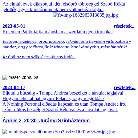
Az elmúlt évek díjazottjai idén elsöprő többséggel Szabó Rékát
jelölték, így a kuratóriumnak nem volt nehéz dolga.
2023-05-01
részletek...
Kelemen Patrik tartja májusban a szerdai reggeli tornákat
Testiség, érzékelés, propriocepció, jelenlét és a figyelem virtuozitása –
mindez, hogy ráébredjünk: táncban lenni könnyebb, mint hinnénk!
Az órához nem szükséges táncos tudás.
2023-04-17
részletek...
Eljutni a búcsúig - Tompa Andrea beszélget a társulat tagjaival
Hogyan lehet abbahagyni? Feladás, vagy megoldás?
A Nothing Personal előadás kapcsán és után Tompa Andrea író,
színikritikus beszélget Szabó Rékával és a társulat tagjaival.
Április 2. 20:30 Jurányi Színházterem