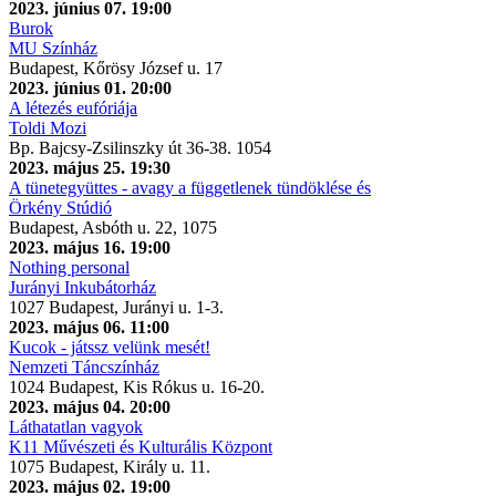
2023. június 07. 19:00
Burok
MU Színház
Budapest, Kőrösy József u. 17
2023. június 01. 20:00
A létezés eufóriája
Toldi Mozi
Bp. Bajcsy-Zsilinszky út 36-38. 1054
2023. május 25. 19:30
A tünetegyüttes - avagy a függetlenek tündöklése és
Örkény Stúdió
Budapest, Asbóth u. 22, 1075
2023. május 16. 19:00
Nothing personal
Jurányi Inkubátorház
1027 Budapest, Jurányi u. 1-3.
2023. május 06. 11:00
Kucok - játssz velünk mesét!
Nemzeti Táncszínház
1024 Budapest, Kis Rókus u. 16-20.
2023. május 04. 20:00
Láthatatlan vagyok
K11 Művészeti és Kulturális Központ
1075 Budapest, Király u. 11.
2023. május 02. 19:00