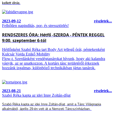
kellett élnie.
2023-09-12
részletek...
Felhőtlen napindítás, por- és stressztörlés!
RENDSZERES ÓRA: Hétfő -SZERDA - PÉNTEK REGGEL
9:00, szeptember 6-tól
Hétfőnként Szabó Réka tart Body Art jellegű órát, péntekenként
Kulcsár Vajda Enikő Mobility
Flow-t.
Szerdánként vendégtanárokat hívunk, hogy aki kalandra
vágyik, az se
unatkozzon. A kortárs tánc területéről érkeznek
hozzánk izgalmas, különböző technikákban jártas tanárok.
2023-08-21
részletek...
Szabó Réka kapta az idei Imre Zoltán-díjat
Szabó Réka kapta az idei Imre Zoltán-díjat, amit a Tánc Világnapja
alkalmából, április 29-én vett át a Nemzeti Táncszínházban.