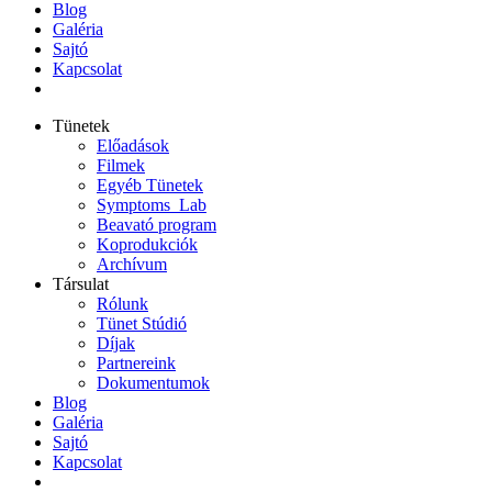
Blog
Galéria
Sajtó
Kapcsolat
Tünetek
Előadások
Filmek
Egyéb Tünetek
Symptoms_Lab
Beavató program
Koprodukciók
Archívum
Társulat
Rólunk
Tünet Stúdió
Díjak
Partnereink
Dokumentumok
Blog
Galéria
Sajtó
Kapcsolat