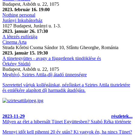
Budapest, Asbóth u. 22, 1075
2023. február 16. 19:00
Nothing personal
Jurányi Inkubátorház
1027 Budapest, Jurányi u. 1-3.
2023. január 26. 17:30
A létezés eufóriája
Cinema Arta
Strada Kőrösi Csoma Sándor 10, Sfântu Gheorghe, Románia
2023. január 15. 19:30
A tünetegyüttes - avagy a függetlenek tündöklése és
Örkény Stúdió
Budapest, Asbóth u. 22, 1075
Meghívó, Szirtes Attila-díj átadó ünnepségre
Szeretettel várjuk kollégáinkat, nézőinket
a Szirtes Attila tiszteletére
és emlékére alapított díj harmadik átadójára.
2023-11-29
részletek...
Milyen az élet a hibernált Tünet Együttesben? Szabó Réka története
Mennyi időt kell pihenni 20 év után? Ki vagyok én, ha nincs Tünet?