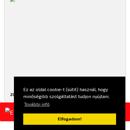
Ez az oldal cookie-t (sütit) használ, hogy
2023-12-14
részletek...
minőségibb szolgáltatást tudjon nyújtani.
További infó
ELŐZŐ
2
Elfogadom!