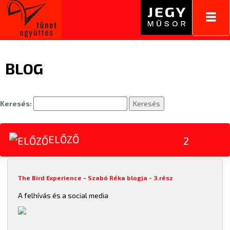
Toggl
navig
BLOG
Keresés:
Keresés
ELŐZŐ
2
The Bird Experience - Szabó Réka blogja - 3.rész
A felhívás és a social media