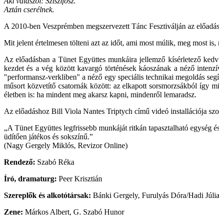
Aki válaszol: Sziszifosz.
Aztán cserélnek.
A 2010-ben Veszprémben megszervezett Tánc Fesztiválján az előadás 
Mit jelent értelmesen tölteni azt az időt, ami most múlik, meg most 
Az előadásban a Tünet Együttes munkáira jellemző kísérletező kedv já
kezdet és a vég között kavargó történések káoszának a néző intenzí
"performansz-verkliben" a néző egy speciális technikai megoldás segít
műsort közvetítő csatornák között: az elkapott sorsmorzsákból így m
életben is: ha mindent meg akarsz kapni, mindenről lemaradsz.
Az előadáshoz Bill Viola Nantes Triptych című videó installációja szol
„A Tünet Együttes legfrissebb munkáját ritkán tapasztalható egység és e
üdítően játékos és sokszínű.”
(Nagy Gergely Miklós, Revizor Online)
Rendező:
Szabó Réka
Író, dramaturg:
Peer Krisztián
Szereplők és alkotótársak:
Bánki Gergely, Furulyás Dóra/Hadi Júlia
Zene:
Márkos Albert, G. Szabó Hunor