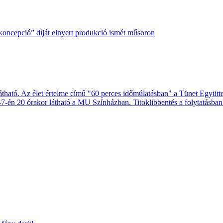
oncepció” díját elnyert produkció ismét műsoron
ható. Az élet értelme című "60 perces időmúlatásban" a Tünet Együttes
-én 20 órakor látható a MU Színházban. Titoklibbentés a folytatásban.