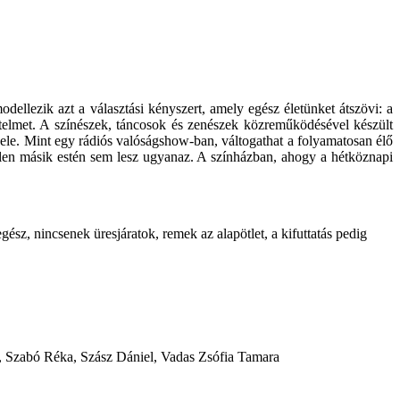
dellezik azt a választási kényszert, amely egész életünket átszövi: a
rtelmet. A színészek, táncosok és zenészek közreműködésével készült
 bele. Mint egy rádiós valóságshow-ban, váltogathat a folyamatosan élő
etlen másik estén sem lesz ugyanaz. A színházban, ahogy a hétköznapi
gész, nincsenek üresjáratok, remek az alapötlet, a kifuttatás pedig
, Szabó Réka, Szász Dániel, Vadas Zsófia Tamara