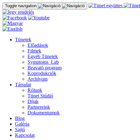
Toggle navigation
Tünetek
Előadások
Filmek
Egyéb Tünetek
Symptoms_Lab
Beavató program
Koprodukciók
Archívum
Társulat
Rólunk
Tünet Stúdió
Díjak
Partnereink
Dokumentumok
Blog
Galéria
Sajtó
Kapcsolat