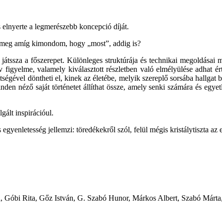
elnyerte a legmerészebb koncepció díját.
is, meg amíg kimondom, hogy „most”, addig is?
tssza a főszerepet. Különleges struktúrája és technikai megoldásai mo
v figyelme, valamely kiválasztott részletben való elmélyülése adhat é
ségével döntheti el, kinek az életébe, melyik szereplő sorsába hallgat
inden néző saját történetet állíthat össze, amely senki számára és egy
gált inspirációul.
gyenletesség jellemzi: töredékekről szól, felül mégis kristálytiszta az e
, Góbi Rita, Gőz István, G. Szabó Hunor, Márkos Albert, Szabó Márta