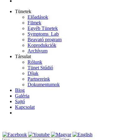
Tünetek
Előadások
Filmek
Egyéb Tünetek
Symptoms_Lab
Beavató program
Koprodukciók
Archívum
Társulat
Rólunk
Tünet Stúdió
Díjak
Partnereink
Dokumentumok
Blog
Galéria
Sajtó
Kapcsolat