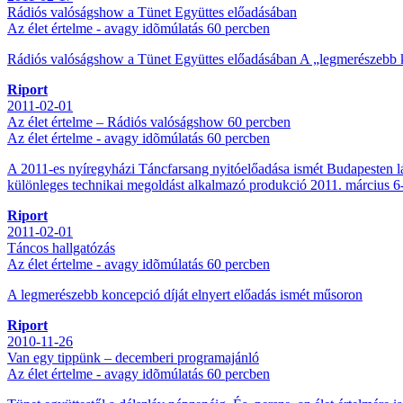
Rádiós valóságshow a Tünet Együttes előadásában
Az élet értelme - avagy idõmúlatás 60 percben
Rádiós valóságshow a Tünet Együttes előadásában A „legmerészebb k
Riport
2011-02-01
Az élet értelme – Rádiós valóságshow 60 percben
Az élet értelme - avagy idõmúlatás 60 percben
A 2011-es nyíregyházi Táncfarsang nyitóelőadása ismét Budapesten lát
különleges technikai megoldást alkalmazó produkció 2011. március 6-7
Riport
2011-02-01
Táncos hallgatózás
Az élet értelme - avagy idõmúlatás 60 percben
A legmerészebb koncepció díját elnyert előadás ismét műsoron
Riport
2010-11-26
Van egy tippünk – decemberi programajánló
Az élet értelme - avagy idõmúlatás 60 percben