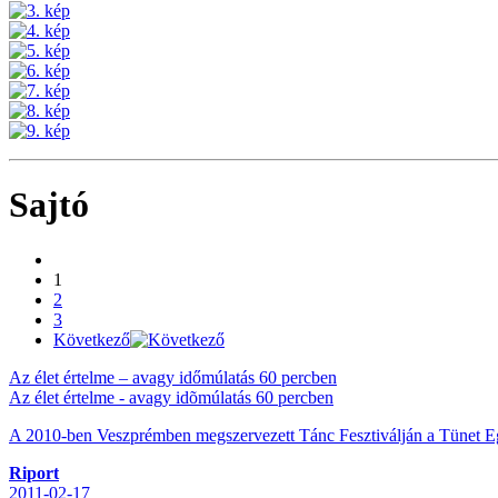
Sajtó
1
2
3
Következő
Az élet értelme – avagy időmúlatás 60 percben
Az élet értelme - avagy idõmúlatás 60 percben
A 2010-ben Veszprémben megszervezett Tánc Fesztiválján a Tünet Egy
Riport
2011-02-17