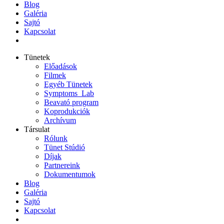
Blog
Galéria
Sajtó
Kapcsolat
Tünetek
Előadások
Filmek
Egyéb Tünetek
Symptoms_Lab
Beavató program
Koprodukciók
Archívum
Társulat
Rólunk
Tünet Stúdió
Díjak
Partnereink
Dokumentumok
Blog
Galéria
Sajtó
Kapcsolat