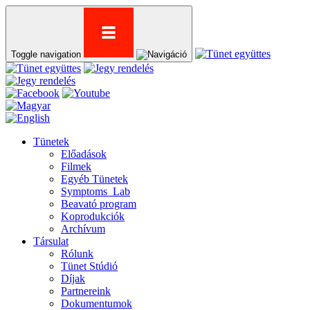
Toggle navigation
Tünetek
Előadások
Filmek
Egyéb Tünetek
Symptoms_Lab
Beavató program
Koprodukciók
Archívum
Társulat
Rólunk
Tünet Stúdió
Díjak
Partnereink
Dokumentumok