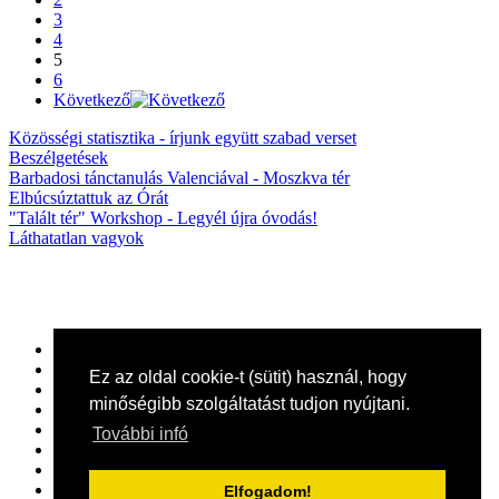
3
4
5
6
Következő
Közösségi statisztika - írjunk együtt szabad verset
Beszélgetések
Barbadosi tánctanulás Valenciával - Moszkva tér
Elbúcsúztattuk az Órát
"Talált tér" Workshop - Legyél újra óvodás!
Láthatatlan vagyok
Előző
1
Ez az oldal cookie-t (sütit) használ, hogy
2
minőségibb szolgáltatást tudjon nyújtani.
3
4
További infó
5
6
Következő
Elfogadom!