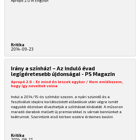
Apropo 2.0 in English
Kritika
2014-09-23
Irány a színház! – Az induló évad
legígéretesebb újdonságai - PS Magazin
Apropó 2.0 - Ez mind én leszek egykor / Nem emlékszem,
hogy így neveltek volna
Indul a 2014/15-ös színházi szezon, a nyári szünidő és a
fesztiválok idejére korlátozódott előadások után végre ismét
nagyobb dózisban élvezhetjük a színházak kínálatát. A műsoron
maradó darabok mellett új premierekkel is várnak bennünket a
teátrumok. Szerintünk első körben ezekre érdemes beülni.
Kritika
2014-09-17