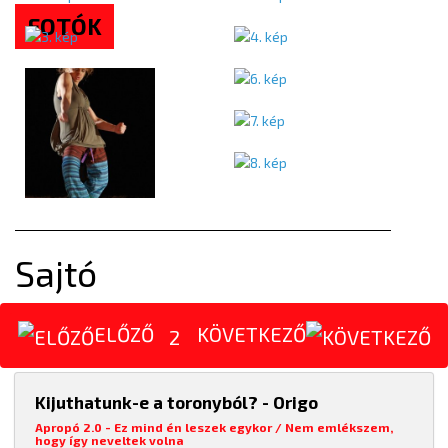
FOTÓK
Sajtó
ELŐZŐ
KÖVETKEZŐ
2
Kijuthatunk-e a toronyból? - Origo
Apropó 2.0 - Ez mind én leszek egykor / Nem emlékszem,
hogy így neveltek volna