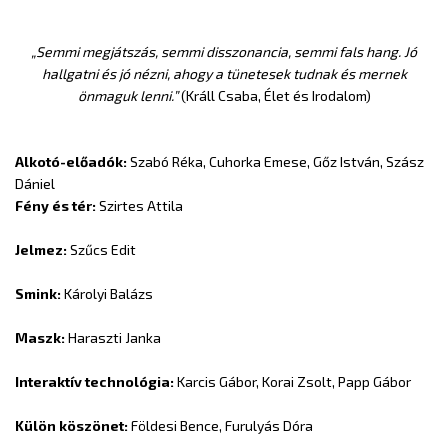
„Semmi megjátszás, semmi disszonancia, semmi fals hang. Jó
hallgatni és jó nézni, ahogy a tünetesek tudnak és mernek
önmaguk lenni.”
(Králl Csaba, Élet és Irodalom)
Alkotó-előadók:
Szabó Réka, Cuhorka Emese, Gőz István, Szász
Dániel
Fény és tér:
Szirtes Attila
Jelmez:
Szűcs Edit
Smink:
Károlyi Balázs
Maszk:
Haraszti Janka
Interaktív technológia:
Karcis Gábor, Korai Zsolt, Papp Gábor
Külön köszönet:
Földesi Bence, Furulyás Dóra