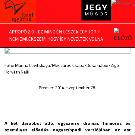
Toggl
naviga
APROPÓ 2.0 - EZ MIND ÉN LESZEK EGYKOR /
NEM EMLÉKSZEM, HOGY ÍGY NEVELTEK VOLNA
Fotó: Marina Levitskaya/Mészáros Csaba/Dusa Gábor/Zigó-
Horváth Nelli
Premier: 2014. szeptember 28.
A két darabból álló, egyszerre drámai, humoros és
személyes előadás nagyszínpadi verziójában az est