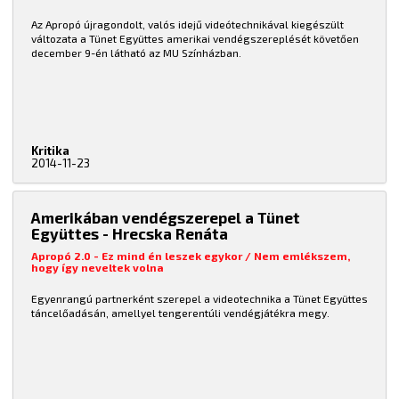
Az Apropó újragondolt, valós idejű videótechnikával kiegészült
változata a Tünet Együttes amerikai vendégszereplését követően
december 9-én látható az MU Színházban.
Kritika
2014-11-23
Amerikában vendégszerepel a Tünet
Együttes - Hrecska Renáta
Apropó 2.0 - Ez mind én leszek egykor / Nem emlékszem,
hogy így neveltek volna
Egyenrangú partnerként szerepel a videotechnika a Tünet Együttes
táncelőadásán, amellyel tengerentúli vendégjátékra megy.