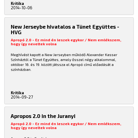
Kritika
2014-10-06
New Jerseybe hivatalos a Tünet Együttes -
HVG
Apropó 2.0 - Ez mind én leszek egykor / Nem emlékszem,
hogy így neveltek volna
Meghívást kapott a New Jerseyben működő Alexander Kasser
Színháztól a Tünet Együttes, amely ősszel négy alkalommal,
október 16. és 19. között játssza el Apropó című előadását a
színházban.
Kritika
2014-09-27
Apropos 2.0 in the Juranyi
Apropó 2.0 - Ez mind én leszek egykor / Nem emlékszem,
hogy így neveltek volna