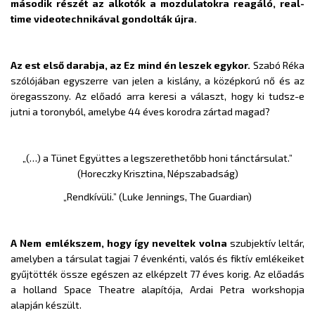
második részét az alkotók a mozdulatokra reagáló,
real-
time videotechnikával
gondolták újra.
Az est első darabja, az Ez mind én leszek egykor.
Szabó Réka
szólójában egyszerre van jelen a kislány, a középkorú nő és az
öregasszony. Az előadó arra keresi a választ, hogy ki tudsz-e
jutni a toronyból, amelybe 44 éves korodra zártad magad?
„(…) a Tünet Együttes a legszerethetőbb honi tánctársulat.”
(Horeczky Krisztina, Népszabadság)
„Rendkívüli.” (Luke Jennings, The Guardian)
A Nem emlékszem, hogy így neveltek volna
szubjektív leltár,
amelyben a társulat tagjai 7 évenkénti, valós és fiktív emlékeiket
gyűjtötték össze egészen az elképzelt 77 éves korig. Az előadás
a holland Space Theatre alapítója, Ardai Petra workshopja
alapján készült.