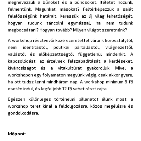
megnevezzük a bűnöket és a bűnösöket. Ítéletet hozunk,
felmentünk. Magunkat, másokat? Feltérképezzük a saját
felelősségünk határait. Keressük az új világ lehetőségét:
hogyan tudunk táncolni egymással, ha nem tudunk
megbocsátani? Hogyan tovább? Milyen világot szeretnénk?
A workshop résztvevői közé szeretettel várunk korosztálytól,
nemi identitástól, politikai pártállástól, világnézettől,
vallástól és előképzettségtől függetlenül mindenkit. A
kapcsolódást, az érzelmek felszabadítását, a kérdéseket,
kíváncsiságot és a vitakultúrát gyakoroljuk. Mivel a
workshopon egy folyamaton megyünk végig, csak akkor gyere,
ha ott tudsz lenni mindhárom nap. A workshop minimum 8 fő
esetén indul, és legfeljebb 12 fő vehet részt rajta.
Egészen különleges történelmi pillanatot élünk most, a
workshop teret kínál a feldolgozásra, közös megélésre és
gondolkodásra.
Időpont: