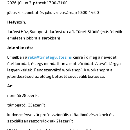
2026. július 3. péntek 17:00-21:00
július 4. szombat és július 5. vasárnap 10:00-14:00
Helyszín:
Jurányi Ház, Budapest, Jurányi utca 1. Tünet Stúdió (másfeledik
emeleten jobbra a sarokban)
Jelentkezés:
Emailben a
reka@tunetegyuttes.hu
címre írd meg a nevedet,
életkorodat, és egy mondatban a motivációdat. A levél tárgya
legyen kérlek „Rendszerváltó workshop”. A workshopra a
jelentkezésed az előleg befizetésével válik biztossá.
Ár:
normál: 28ezer Ft
támogatói: 35ezer Ft
kedvezményes ár professzionális előadóművészeknek és
szociálisan rászorulóknak 21ezer Ft