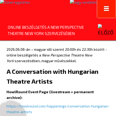
Toggl
navig
ONLINE BESZÉLGETÉS A NEW PERSPECTIVE
THEATRE NEW YORK SZERVEZÉSÉBEN
2026.06.08-án – magyar idő szerint 20:00h és 22:30h között -
online beszélgetés a
New Perspective Theatre New
York
szervezésében, magyar művészekkel.
A Conversation with Hungarian
Theatre Artists
HowlRound Event Page (livestream + permanent
archive):
https://howlround.com/happenings/conversation-hungarian-
theatre-artists