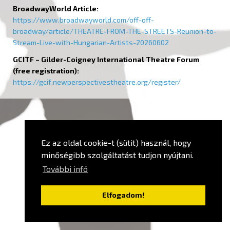
BroadwayWorld Article:
https://www.broadwayworld.com/off-off-
broadway/article/THEATRE-FROM-THE-STREETS-Reunion-to-
Stream-Live-with-Hungarian-Artists-20260602
GCITF – Gilder-Coigney International Theatre Forum
(free registration):
https://gcif.newperspectivestheatre.org/register/
Ez az oldal cookie-t (sütit) használ, hogy
minőségibb szolgáltatást tudjon nyújtani.
További infó
Elfogadom!