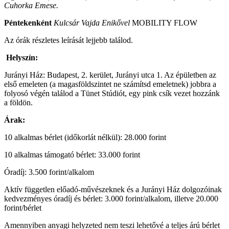
Cuhorka Emese.
Péntekenként
Kulcsár Vajda Enikővel
MOBILITY FLOW
Az órák részletes leírását lejjebb találod.
Helyszín:
Jurányi Ház: Budapest, 2. kerület, Jurányi utca 1. Az épületben az
első emeleten (a magasföldszintet ne számítsd emeletnek) jobbra a
folyosó végén találod a Tünet Stúdiót, egy pink csík vezet hozzánk
a földön.
Árak:
10 alkalmas bérlet (időkorlát nélkül): 28.000 forint
10 alkalmas támogató bérlet: 33.000 forint
Óradíj: 3.500 forint/alkalom
Aktív független előadó-művészeknek és a Jurányi Ház dolgozóinak
kedvezményes óradíj és bérlet: 3.000 forint/alkalom, illetve 20.000
forint/bérlet
Amennyiben anyagi helyzeted nem teszi lehetővé a teljes árú bérlet