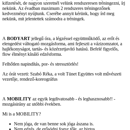
kifizetését, de nagyon szeretnél velünk rendszeresen tréningezni, írj
nekünk. Az évadban maximum 2 rendszeres tréningezőnek
kedvezményt nyújtunk. Cserébe annyit kérünk, hogy írd meg
nekünk, mit jelentettek számodra a tréningek.
A
BODYART
jellegű óra, a légzéssel együttműködő, az erőt és
elengedést váltogató mozgásforma, ami fejleszti a vázizomzatot, a
hajlékonyságot, tartás- és közérzetjavító hatású. Befelé figyelős,
flow élményt kínáló edzésforma.
Felhőtlen napindítás, por- és stressztörlés!
Az órát vezeti: Szabó Réka, a volt Tünet Együttes volt művészeti
vezetője, rendező-koreográfus
A
MOBILITY
az egyik legdivatosabb - és leghasznosabb!! -
mozgásirány az utóbbi években.
Mi is a MOBILITY?
Nem jóga, de van benne sok jóga ászana is.
Nem edzés, de erősödni fogsz tőle, az biztos.