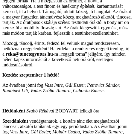
reggeli tornák. Ha a mozgásban az örömet, a flowt, a
változatosságot, a test finom és hatékony építését, karbantartását
keresed, itt a helyed. Támogató, oldott közeg, jó hangulat. Az órákat
a magyar független táncművész közeg meghatározó alkotói, táncosai
tartják. Az óratípusok skálája széles: testtudati óráktól a body art-on
keresztül a mobility flow-ig tart. Az órák kiegészítik egymást, más-
más módon tartják karban, fejlesztik a testünket-szellemünket.
Mozogj, táncolj, érints, fedezd fel velünk magad rendszeresen,
hétköznap reggelenként! Ha érdekel a rendszeres reggeli tréning, írj
a
reka@tunetegyuttes.hu
-ra „reggeli torna” jeligére, így minden
héten kapsz információt a következő heti órákról, esetleges
módosulásokról.
Kezdés: szeptember 1 hétfő!
Az évadban jönni fog
Vass Imre, Gál Eszter, Petrovics Sándor,
Raubinek Lili, Vadas Zsófia Tamara, Cuhorka Emese
.
Hétfőnként
Szabó Rékával
BODYART jellegű óra
Szerdánként
vendégtanárok, a kortárs tánc élet meghatározói
táncosai, alkotói tanítanak egy-egy periódusban. Az évadban jönni
fog
Vass Imre, Gál Eszter, Molnár Csaba, Vadas Zsófia Tamara,