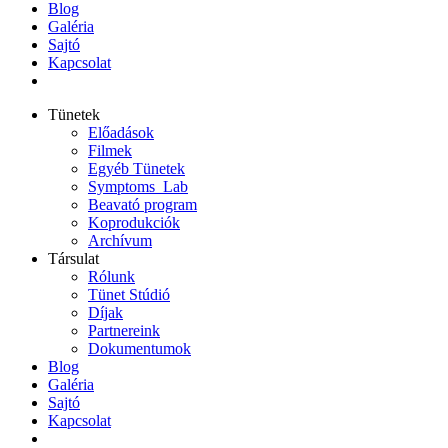
Blog
Galéria
Sajtó
Kapcsolat
Tünetek
Előadások
Filmek
Egyéb Tünetek
Symptoms_Lab
Beavató program
Koprodukciók
Archívum
Társulat
Rólunk
Tünet Stúdió
Díjak
Partnereink
Dokumentumok
Blog
Galéria
Sajtó
Kapcsolat