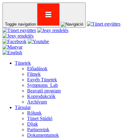
Toggle navigation
Tünetek
Előadások
Filmek
Egyéb Tünetek
Symptoms_Lab
Beavató program
Koprodukciók
Archívum
Társulat
Rólunk
Tünet Stúdió
Díjak
Partnereink
Dokumentumok