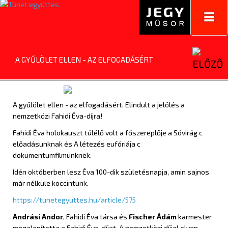
Toggl
navig
A GYŰLÖLET ELLEN - AZ ELFOGADÁSÉRT
A gyűlölet ellen - az elfogadásért. Elindult a jelölés a
nemzetközi Fahidi Éva-díjra!
Fahidi Éva holokauszt túlélő volt a főszereplője a Sóvirág c
előadásunknak és A létezés eufóriája c
dokumentumfilmünknek.
Idén októberben lesz Éva 100-dik születésnapja, amin sajnos
már nélküle koccintunk.
https://tunetegyuttes.hu/article/575
Andrási Andor
, Fahidi Éva társa és
Fischer Ádám
karmester
megalapította a Fahidi Éva-díjat. A nemzetközi díjjal olyan