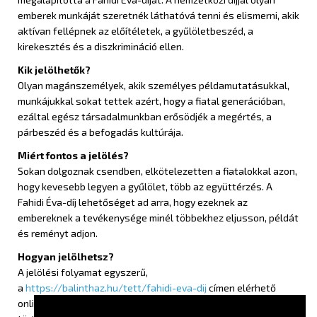
emberek munkáját szeretnék láthatóvá tenni és elismerni, akik
aktívan fellépnek az előítéletek, a gyűlöletbeszéd, a
kirekesztés és a diszkrimináció ellen.
Kik jelölhetők?
Olyan magánszemélyek, akik személyes példamutatásukkal,
munkájukkal sokat tettek azért, hogy a fiatal generációban,
ezáltal egész társadalmunkban erősödjék a megértés, a
párbeszéd és a befogadás kultúrája.
Miért fontos a jelölés?
Sokan dolgoznak csendben, elkötelezetten a fiatalokkal azon,
hogy kevesebb legyen a gyűlölet, több az együttérzés. A
Fahidi Éva-díj lehetőséget ad arra, hogy ezeknek az
embereknek a tevékenysége minél többekhez eljusson, példát
és reményt adjon.
Hogyan jelölhetsz?
A jelölési folyamat egyszerű,
a
https://balinthaz.hu/tett/fahidi-eva-dij
címen elérhető
online felületen keresztül pár perc alatt kitölthető űrlappal