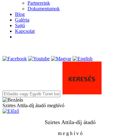
Partnereink
Dokumentumok
Blog
Galéria
Sajtó
Kapcsolat
Szirtes Attila-díj átadó meghívó
Szirtes Attila-díj átadó
m e g h í v ó