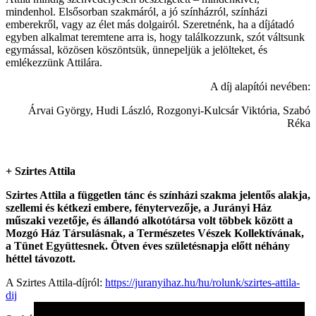
mindenhol. Elsősorban szakmáról, a jó
színházról, színházi
emberekről, vagy az élet más dolgairól. Szeretnénk, ha a díjátadó
egyben alkalmat
teremtene arra is, hogy találkozzunk, szót váltsunk
egymással, közösen köszöntsük, ünnepeljük a
jelölteket, és
emlékezzünk Attilára.
A díj alapítói nevében:
Árvai György, Hudi László, Rozgonyi-Kulcsár Viktória, Szabó
Réka
+ Szirtes Attila
Szirtes Attila a független tánc és színházi szakma jelentős alakja,
szellemi és kétkezi
embere, fénytervezője, a Jurányi Ház
műszaki vezetője, és állandó alkotótársa volt többek
között a
Mozgó Ház Társulásnak, a Természetes Vészek Kollektívának,
a Tünet
Együttesnek. Ötven éves születésnapja előtt néhány
héttel távozott.
A Szirtes Attila-díjról:
https://juranyihaz.hu/hu/rolunk/szirtes-attila-
dij