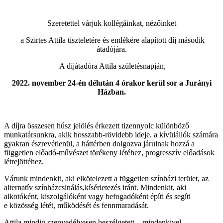
Szeretettel várjuk kollégáinkat, nézőinket
a Szirtes Attila tiszteletére és emlékére alapított díj második
átadójára.
A díjátadóra Attila születésnapján,
2022. november 24-én délután 4 órakor kerül sor a Jurányi
Házban.
A díjra összesen húsz jelölés érkezett tizennyolc különböző
munkatársunkra, akik hosszabb-rövidebb
ideje, a kívülállók számára
gyakran észrevétlenül, a háttérben dolgozva járulnak hozzá a
független
előadó-művészet törékeny létéhez, progresszív előadások
létrejöttéhez.
Várunk mindenkit, aki elkötelezett a független színházi terület, az
alternatív színházcsinálás,
kísérletezés iránt. Mindenkit, aki
alkotóként, kiszolgálóként vagy befogadóként építi és segíti
e
közösség létét, működését és fennmaradását.
Attila mindig szenvedélyesen beszélgetett – mindenkivel,