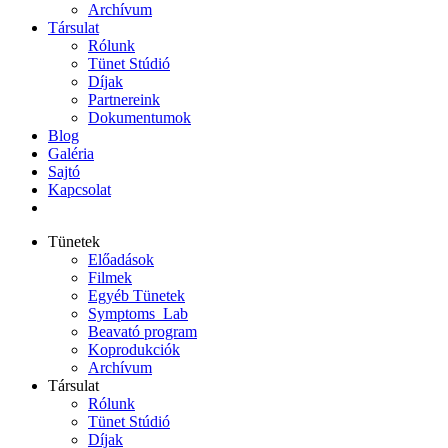
Archívum
Társulat
Rólunk
Tünet Stúdió
Díjak
Partnereink
Dokumentumok
Blog
Galéria
Sajtó
Kapcsolat
Tünetek
Előadások
Filmek
Egyéb Tünetek
Symptoms_Lab
Beavató program
Koprodukciók
Archívum
Társulat
Rólunk
Tünet Stúdió
Díjak