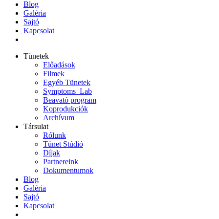
Blog
Galéria
Sajtó
Kapcsolat
Tünetek
Előadások
Filmek
Egyéb Tünetek
Symptoms_Lab
Beavató program
Koprodukciók
Archívum
Társulat
Rólunk
Tünet Stúdió
Díjak
Partnereink
Dokumentumok
Blog
Galéria
Sajtó
Kapcsolat