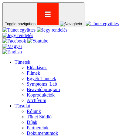
Toggle navigation
Tünetek
Előadások
Filmek
Egyéb Tünetek
Symptoms_Lab
Beavató program
Koprodukciók
Archívum
Társulat
Rólunk
Tünet Stúdió
Díjak
Partnereink
Dokumentumok