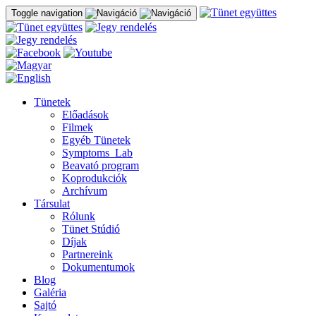
Toggle navigation
Tünetek
Előadások
Filmek
Egyéb Tünetek
Symptoms_Lab
Beavató program
Koprodukciók
Archívum
Társulat
Rólunk
Tünet Stúdió
Díjak
Partnereink
Dokumentumok
Blog
Galéria
Sajtó