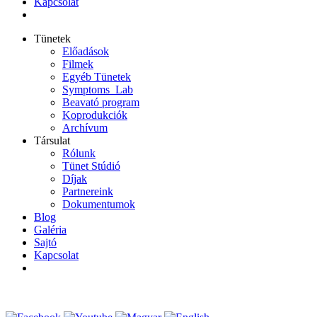
Kapcsolat
Tünetek
Előadások
Filmek
Egyéb Tünetek
Symptoms_Lab
Beavató program
Koprodukciók
Archívum
Társulat
Rólunk
Tünet Stúdió
Díjak
Partnereink
Dokumentumok
Blog
Galéria
Sajtó
Kapcsolat