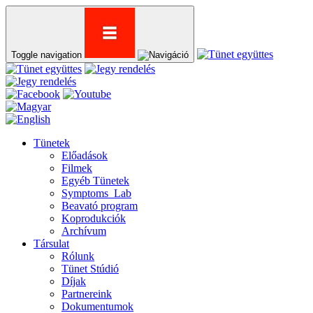
Toggle navigation
Tünetek
Előadások
Filmek
Egyéb Tünetek
Symptoms_Lab
Beavató program
Koprodukciók
Archívum
Társulat
Rólunk
Tünet Stúdió
Díjak
Partnereink
Dokumentumok