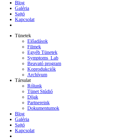
Blog
Galéria
Sajtó
Kapcsolat
Tünetek
Előadások
Filmek
Egyéb Tünetek
Symptoms_Lab
Beavató program
Koprodukciók
Archívum
Társulat
Rólunk
Tünet Stúdió
Díjak
Partnereink
Dokumentumok
Blog
Galéria
Sajtó
Kapcsolat