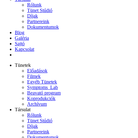
Rólunk
Tünet Stúdió
Díjak
Partnereink
Dokumentumok
Blog
Galéria
Sajtó
Kapcsolat
Tünetek
Előadások
Filmek
Egyéb Tünetek
Symptoms_Lab
Beavató program
Koprodukciók
Archívum
Társulat
Rólunk
Tünet Stúdió
Díjak
Partnereink
Dokumentumok