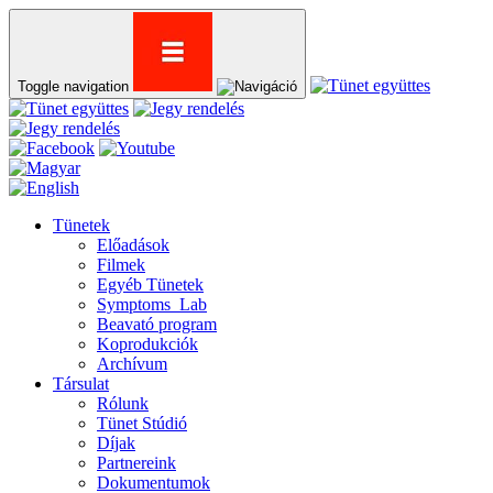
Toggle navigation
Tünetek
Előadások
Filmek
Egyéb Tünetek
Symptoms_Lab
Beavató program
Koprodukciók
Archívum
Társulat
Rólunk
Tünet Stúdió
Díjak
Partnereink
Dokumentumok