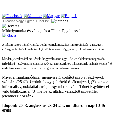
Mûhelymunka és válogatás a Tünet Együttessel
A három napos mûhelymunka során lesznek mozgásos, improvizációs, a mozgást
szöveggel ötvözõ, kreativitást igénylõ feladatok – úgy, ahogy mi dolgozni szoktunk.
Minden jelentkezõtõl azt kérjük, hogy válasszon egy – A4-es oldalt nem meghaladó
terjedelmû – szöveget, a jelige: „a szöveg, amit szerinted mindenkinek hallania kellene”. A
mûhelymunka során ezekkel a szövegekkel is dolgozni fogunk.
Mivel a munkamódszer mennyiségi korlátot szab a résztvevõk
számára (25 fõ), kérünk, hogy (1) rövid önéletrajzzal, (2) pár sor
informális gondolattal arról, hogy mi motivál a Tünet Együttessel
való találkozásra, (3) illetve az általad választott szöveggel
jelentkezz hozzánk.
Idõpont: 2013. augusztus 23-24-25., mindhárom nap 10-16
óráig