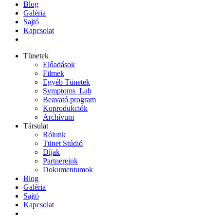
Blog
Galéria
Sajtó
Kapcsolat
Tünetek
Előadások
Filmek
Egyéb Tünetek
Symptoms_Lab
Beavató program
Koprodukciók
Archívum
Társulat
Rólunk
Tünet Stúdió
Díjak
Partnereink
Dokumentumok
Blog
Galéria
Sajtó
Kapcsolat