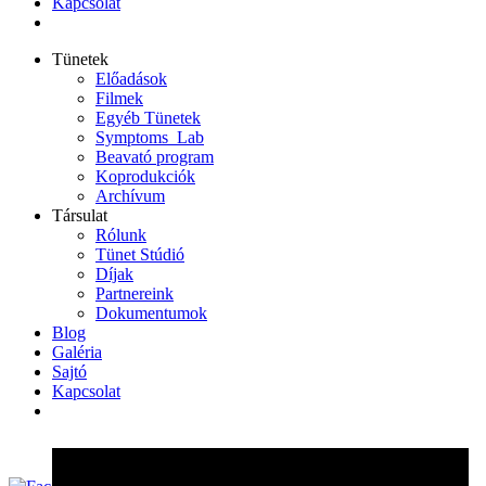
Kapcsolat
Tünetek
Előadások
Filmek
Egyéb Tünetek
Symptoms_Lab
Beavató program
Koprodukciók
Archívum
Társulat
Rólunk
Tünet Stúdió
Díjak
Partnereink
Dokumentumok
Blog
Galéria
Sajtó
Kapcsolat