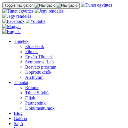
Toggle navigation
Tünetek
Előadások
Filmek
Egyéb Tünetek
Symptoms_Lab
Beavató program
Koprodukciók
Archívum
Társulat
Rólunk
Tünet Stúdió
Díjak
Partnereink
Dokumentumok
Blog
Galéria
Sajtó