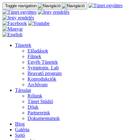
Toggle navigation
Tünetek
Előadások
Filmek
Egyéb Tünetek
Symptoms_Lab
Beavató program
Koprodukciók
Archívum
Társulat
Rólunk
Tünet Stúdió
Díjak
Partnereink
Dokumentumok
Blog
Galéria
Sajtó