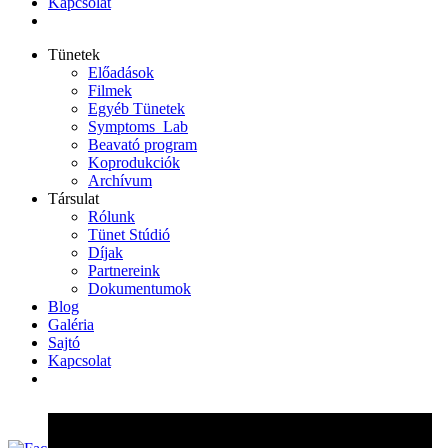
Kapcsolat
Tünetek
Előadások
Filmek
Egyéb Tünetek
Symptoms_Lab
Beavató program
Koprodukciók
Archívum
Társulat
Rólunk
Tünet Stúdió
Díjak
Partnereink
Dokumentumok
Blog
Galéria
Sajtó
Kapcsolat