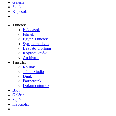
Galéria
Sajtó
Kapcsolat
Tünetek
Előadások
Filmek
Egyéb Tünetek
Symptoms_Lab
Beavató program
Koprodukciók
Archívum
Társulat
Rólunk
Tünet Stúdió
Díjak
Partnereink
Dokumentumok
Blog
Galéria
Sajtó
Kapcsolat