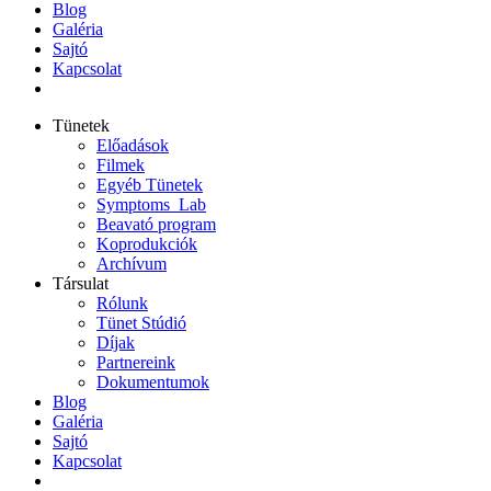
Blog
Galéria
Sajtó
Kapcsolat
Tünetek
Előadások
Filmek
Egyéb Tünetek
Symptoms_Lab
Beavató program
Koprodukciók
Archívum
Társulat
Rólunk
Tünet Stúdió
Díjak
Partnereink
Dokumentumok
Blog
Galéria
Sajtó
Kapcsolat