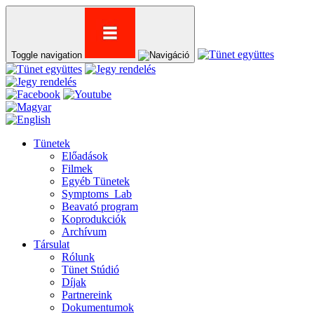
Toggle navigation
Tünetek
Előadások
Filmek
Egyéb Tünetek
Symptoms_Lab
Beavató program
Koprodukciók
Archívum
Társulat
Rólunk
Tünet Stúdió
Díjak
Partnereink
Dokumentumok