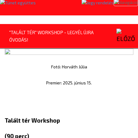
Toggl
naviga
"TALÁLT TÉR" WORKSHOP - LEGYÉL ÚJRA
ÓVODÁS!
Fotó: Horváth Júlia
Premier: 2025. június 15.
Talált tér Workshop
(90 perc)