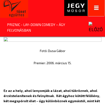
Toggl
navig
PRIZNIC - LAY-DOWN COMEDY – ÁGY
FELVONÁSBAN
Fotó: Dusa Gábor
Premier: 2006. március 15.
Ez az a hely, ahol lenyomják a lázat, ahol tükröznek, ahol
érzéstelenítenek és felnyitnak. Két ágyhoz kötött félőlény,
két megspórolt élet – úgy különböznek egymástól, mint két