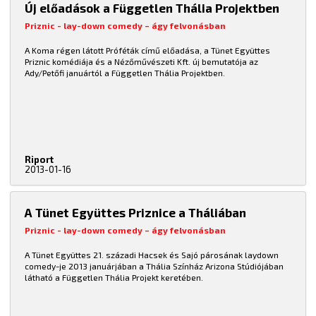
Új előadások a Független Thália Projektben
Priznic - lay-down comedy – ágy felvonásban
A Koma régen látott Próféták című előadása, a Tünet Együttes
Priznic komédiája és a Nézőművészeti Kft. új bemutatója az
Ady/Petőfi januártól a Független Thália Projektben.
Riport
2013-01-16
A Tünet Együttes Priznice a Tháliában
Priznic - lay-down comedy – ágy felvonásban
A Tünet Együttes 21. századi Hacsek és Sajó párosának laydown
comedy-je 2013 januárjában a Thália Színház Arizona Stúdiójában
látható a Független Thália Projekt keretében.