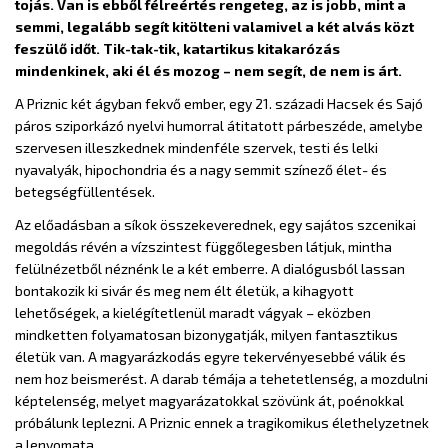
tojás. Van is ebből félreértés rengeteg, az is jobb, mint a
semmi, legalább segít kitölteni valamivel a két alvás közt
feszülő időt.
Tik-tak-tik, katartikus kitakarózás
mindenkinek, aki él és mozog – nem segít, de nem is árt.
A Priznic két ágyban fekvő ember, egy 21. századi Hacsek és Sajó
páros sziporkázó nyelvi humorral átitatott párbeszéde, amelybe
szervesen illeszkednek mindenféle szervek, testi és lelki
nyavalyák, hipochondria és a nagy semmit színező élet- és
betegségfüllentések.
Az előadásban a síkok összekeverednek, egy sajátos szcenikai
megoldás révén a vízszintest függőlegesben látjuk, mintha
felülnézetből néznénk le a két emberre. A dialógusból lassan
bontakozik ki sivár és meg nem élt életük, a kihagyott
lehetőségek, a kielégítetlenül maradt vágyak – eközben
mindketten folyamatosan bizonygatják, milyen fantasztikus
életük van. A magyarázkodás egyre tekervényesebbé válik és
nem hoz beismerést. A darab témája a tehetetlenség, a mozdulni
képtelenség, melyet magyarázatokkal szövünk át, poénokkal
próbálunk leplezni. A Priznic ennek a tragikomikus élethelyzetnek
a lenyomata.