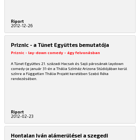
Riport
2012-12-26
Priznic - a Tünet Együttes bemutatója
Priznic - lay-down comedy – ágy felvonásban
A Tünet Együttes 21. századi Hacsek és Sajó párosának laydown
comedy-je január 31-én a Thália Színház Arizona Stúdiójában kerül
színre a Független Thália Projekt keretében Szabó Réka
rendezésében.
Riport
2012-02-23
Hontalan Iván alámerülései a szegedi