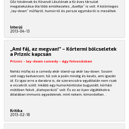
Gőz Istvánnak és Kövesdi Lászlónak a tíz éves társulat
megalakulása óta több emlékezetes „duettje” is volt. A különleges
„lay-down” műfajról, humorról és persze egymásról is meséltek.
Interjú
2013-04-13
„Ami fáj, az megvan!” – Kórtermi bölcseletek
a Priznic kapcsán
Priznic - lay-down comedy – ágy felvonásban
Nehéz mûfaj ez a comedy akár stand-up akár lay-down. Sosem
volt nagy kedvencem, túl sok a poén mindig és kevés, ami igazán
üt. Ez igaz erre a darabra is, de szerencsére egyáltalán nem csak
a viccekrõl szólt. Inkább egy humorköntösbe bugyolált, kórházi
mûtõben fekvõ „életoperáció” volt. És ez az ilyen vígjátékokra
általában immunis egyedeknek, mint nekem, kimondottan
tetszetõs. A Tünet Együttestõl megszokott meglepetések új mûfaji
tálalásban.
Kritika
2013-02-18