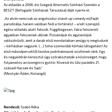
Az előadás a 2006. évi Szegedi Alternatív Színházi Szemlén a
BESZT (Befogadó Színházak Társulása) díját nyerte el.
„Az alcím nemcsak az angolszász stand-up comedy műfaját
parodizálja, hanem valóban fedi a történést – a két szereplő
egész előadás alatt fekszik. Függőlegesen, falra felszerelt
ágyakban fekszenek-állnak. Pizsamájuk és ágyneműjük
valószínűsíti, amit a darab első mondataiban amúgy is megtudunk
– kórházban vagyunk. (…) Soha szomorúbb kórházi látogatást! Az
első másodpercektől kezdve poénhalmazok süvítenek ránk. Egy
és negyedórán keresztül úgy szórakoztatják a közönséget, hogy
folyamatos arcizomgörcs gyötör. Kövesdi és Gőz parádés 21.
századi Hacsek és Sajó.”
(Mestyán Ádám, Kistangó)
Rendező:
Szabó Réka