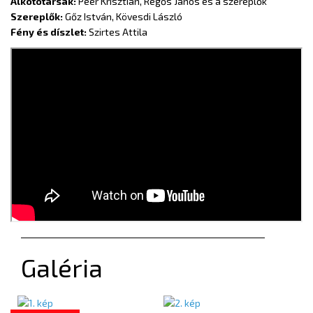
Alkotótársak:
Peer Krisztián, Regős János és a szereplők
Szereplők:
Gőz István, Kövesdi László
Fény és díszlet:
Szirtes Attila
Galéria