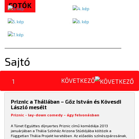
FOTÓK
Sajtó
KÖVETKEZŐ
1
Priznic a Tháliában – Gőz István és Kövesdi
László mesélt
Priznic - lay-down comedy – ágy felvonásban
A Tünet Együttes díjnyertes Priznic című komédiája 2013
januárjában a Thália Színház Arizona Stúdiójába költözik a
Független Thália Projekt keretében. Az előadás színészpárosának,