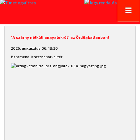
Toggl
navig
"A szárny nélküli angyalokról" az Ördögkatlanban!
2026. augusztus 06. 18:30
Beremend, Krasznahorkai tér