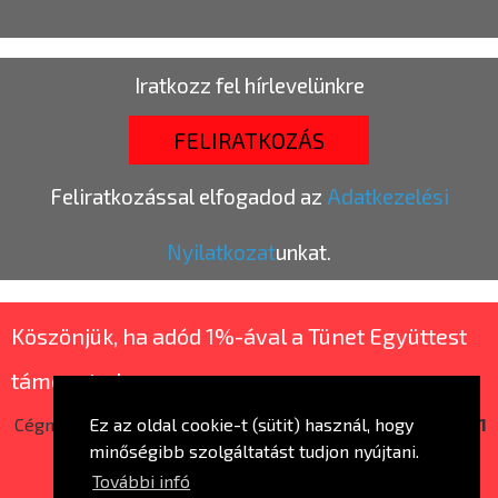
Iratkozz fel hírlevelünkre
FELIRATKOZÁS
Feliratkozással elfogadod az
Adatkezelési
Nyilatkozat
unkat.
Köszönjük, ha adód 1%-ával a Tünet Együttest
támogatod.
Cégnév:
Tünet Nonprofit Kft. |
Adószám:
14663507-2-41
Ez az oldal cookie-t (sütit) használ, hogy
minőségibb szolgáltatást tudjon nyújtani.
További infó