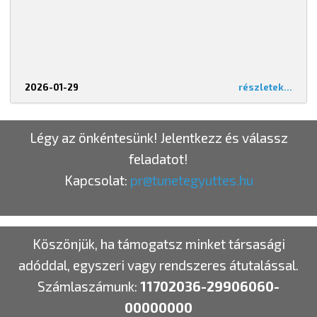
2026-01-29
részletek...
Légy az önkéntesünk! Jelentkezz és válassz
feladatot!
Kapcsolat:
pr@tunetegyuttes.hu
Köszönjük, ha támogatsz minket társasági
adóddal, egyszeri vagy rendszeres átutalással.
Számlaszámunk:
11702036-29906060-
00000000