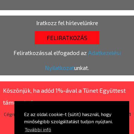
Iratkozz fel hírlevelünkre
FELIRATKOZÁS
Feliratkozással elfogadod az
Adatkezelési
Nyilatkozat
unkat.
Köszönjük, ha adód 1%-ával a Tünet Együttest
támogatod.
Cégnév:
Tünet Nonprofit Kft. |
Adószám:
14663507-2-41
Ez az oldal cookie-t (sütit) használ, hogy
minőségibb szolgáltatást tudjon nyújtani.
További infó