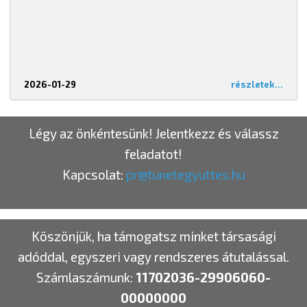
2026-01-29
részletek...
Légy az önkéntesünk! Jelentkezz és válassz
feladatot!
Kapcsolat:
pr@tunetegyuttes.hu
Köszönjük, ha támogatsz minket társasági
adóddal, egyszeri vagy rendszeres átutalással.
Számlaszámunk:
11702036-29906060-
00000000