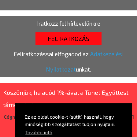
Iratkozz fel hírlevelünkre
FELIRATKOZÁS
Feliratkozással elfogadod az
Adatkezelési
Nyilatkozat
unkat.
Köszönjük, ha adód 1%-ával a Tünet Együttest
támogatod.
Cégnév:
Tünet Nonprofit Kft. |
Adószám:
14663507-2-41
Ez az oldal cookie-t (sütit) használ, hogy
minőségibb szolgáltatást tudjon nyújtani.
További infó