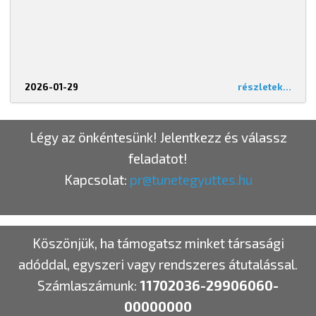
2026-01-29
részletek...
Légy az önkéntesünk! Jelentkezz és válassz
feladatot!
Kapcsolat:
pr@tunetegyuttes.hu
Köszönjük, ha támogatsz minket társasági
adóddal, egyszeri vagy rendszeres átutalással.
Számlaszámunk:
11702036-29906060-
00000000