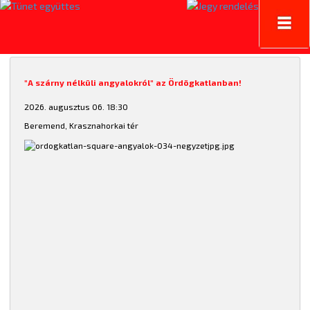
Toggl
navig
"A szárny nélküli angyalokról" az Ördögkatlanban!
2026. augusztus 06. 18:30
Beremend, Krasznahorkai tér