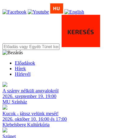
Előadások
Hírek
Hírlevél
A szárny nélküli angyalokról
2026. szeptember 19. 19:00
MU Színház
Kucok - játssz velünk mesét!
2026. október 10. 16:00 és 17:00
Klebelsberg Kultúrkúria
Szünet