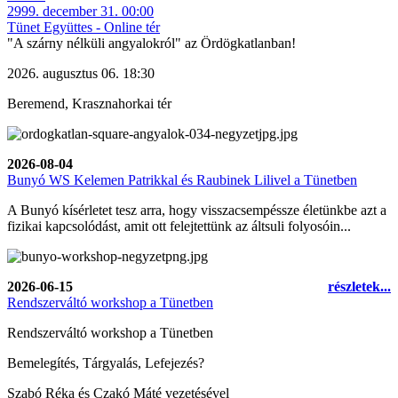
2999. december 31. 00:00
Tünet Együttes - Online tér
"A szárny nélküli angyalokról" az Ördögkatlanban!
2026. augusztus 06. 18:30
Beremend, Krasznahorkai tér
2026-08-04
Bunyó WS Kelemen Patrikkal és Raubinek Lilivel a Tünetben
A Bunyó kísérletet tesz arra, hogy
visszacsempéssze életünkbe azt a
fizikai kapcsolódást, amit ott felejtettünk az áltsuli folyosóin...
2026-06-15
részletek...
Rendszerváltó workshop a Tünetben
Rendszerváltó workshop a Tünetben
Bemelegítés, Tárgyalás, Lefejezés?
Szabó Réka és Czakó Máté vezetésével