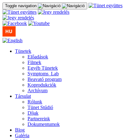
Toggle navigation
Tünetek
Előadások
Filmek
Egyéb Tünetek
Symptoms_Lab
Beavató program
Koprodukciók
Archívum
Társulat
Rólunk
Tünet Stúdió
Díjak
Partnereink
Dokumentumok
Blog
Galéria