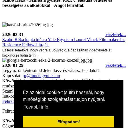
Szabó Réka - Szünet Együttes:
KÁR
c. előadás vetítése és
beszélgetés az alkotókkal -
Angol felirattal!
2026-03-31
részletek...
Szabó Réka kapta idén a Yale Egyetem Laurel Vlock Filmmaker-In-
Residence Fellowship-jét.
Ez teszi lehetővé, hogy végre a
Sóvirág
c. előadásának videófelvételét
közkinccsé tudja tenni.
2026-01-29
részletek...
Légy az önkéntesünk! Jelentkezz és válassz feladatot!
Kapcsolat:
pr@tunetegyuttes.hu
Köszönjük, ha támogatsz minket társasági adóddal, egyszeri vagy
rendszeres átutalással.
Számlaszámunk:
11702036-29906060-00000000
Ez az oldal cookie-t (sütit) használ, hogy
Iratkozz fel hírlevelünkre
minőségibb szolgáltatást tudjon nyújtani.
Feliratkozás
További infó
Feliratkozással elfogadod az
Adatkezelési Nyilatkozat
unkat.
Köszönjük, ha adód 1%-ával a Tünet Együttest támogatod.
Elfogadom!
Cégnév:
Tünet Nonprofit Kft. |
Adószám:
14663507-2-41