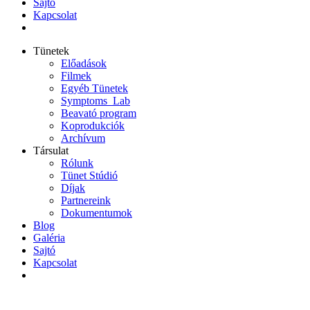
Sajtó
Kapcsolat
Tünetek
Előadások
Filmek
Egyéb Tünetek
Symptoms_Lab
Beavató program
Koprodukciók
Archívum
Társulat
Rólunk
Tünet Stúdió
Díjak
Partnereink
Dokumentumok
Blog
Galéria
Sajtó
Kapcsolat